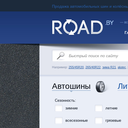
Продажа автомобильных шин и колёсны
— вс
Г
Например:
255/45R20
,
265/40R22
,
зима R21
,
alutec
,
Автошины
Ли
Сезонность:
зимние
летние
всесезонные
грязевые