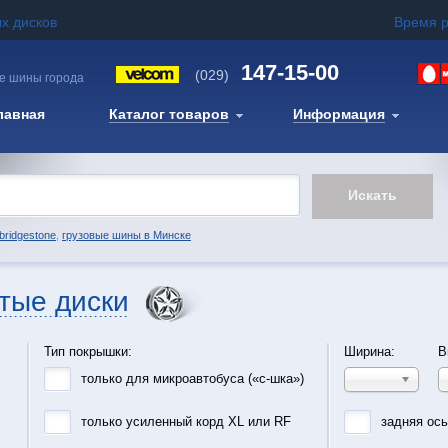
х дисков
Время 
147-15-00
(029)
е шины города
лавная
Каталог товаров
Информация
bridgestone
,
грузовые шины в Минске
тые диски
Тип покрышки:
Ширина:
В
только для микроавтобуса («с-шка»)
только усиленный корд XL или RF
задняя ос