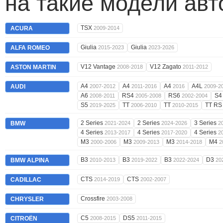
на такие модели ав
TSX
ACURA
2009-2014
Giulia
Giulia
ALFA ROMEO
2015-2023
2023-2026
V12 Vantage
V12 Zagato
ASTON MARTIN
2008-2018
2011-2012
A4
A4
A4
A4L
AUDI
2007-2012
2011-2016
2016
2009-2
A6
RS4
RS6
S
2008-2011
2005-2008
2002-2004
S5
TT
TT
TT R
2019-2025
2006-2010
2010-2015
2 Series
2 Series
3 Series
BMW
2021-2024
2024-2026
2
4 Series
4 Series
4 Series
2013-2017
2017-2020
2
M3
M3
M3
M4
2000-2006
2009-2013
2014-2018
2
B3
B3
B3
D3
BMW ALPINA
2010-2013
2019-2022
2022-2024
20
CTS
CTS
CADILLAC
2014-2019
2002-2007
Crossfire
CHRYSLER
2003-2008
C5
DS5
CITROËN
2008-2015
2011-2015