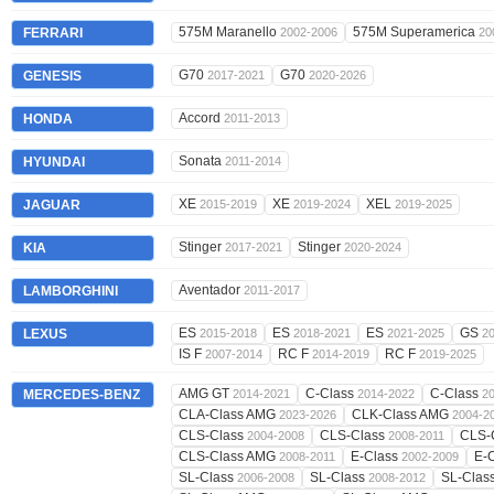
575M Maranello
575M Superamerica
FERRARI
2002-2006
20
G70
G70
GENESIS
2017-2021
2020-2026
Accord
HONDA
2011-2013
Sonata
HYUNDAI
2011-2014
XE
XE
XEL
JAGUAR
2015-2019
2019-2024
2019-2025
Stinger
Stinger
KIA
2017-2021
2020-2024
Aventador
LAMBORGHINI
2011-2017
ES
ES
ES
GS
LEXUS
2015-2018
2018-2021
2021-2025
2
IS F
RC F
RC F
2007-2014
2014-2019
2019-2025
AMG GT
C-Class
C-Class
MERCEDES-BENZ
2014-2021
2014-2022
2
CLA-Class AMG
CLK-Class AMG
2023-2026
2004-2
CLS-Class
CLS-Class
CLS-
2004-2008
2008-2011
CLS-Class AMG
E-Class
E-
2008-2011
2002-2009
SL-Class
SL-Class
SL-Clas
2006-2008
2008-2012