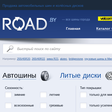
Продажа автомобильных шин и колёсных дисков
— все шины города
Главная
Каталог
Например:
255/45R20
,
265/40R22
,
зима R21
,
alutec
,
bridgestone
,
грузовые шины в Ми
Автошины
Литые диски
Сезонность:
Тип покрышки:
зимние
летние
только для ми
всесезонные
грязевые
только усилен