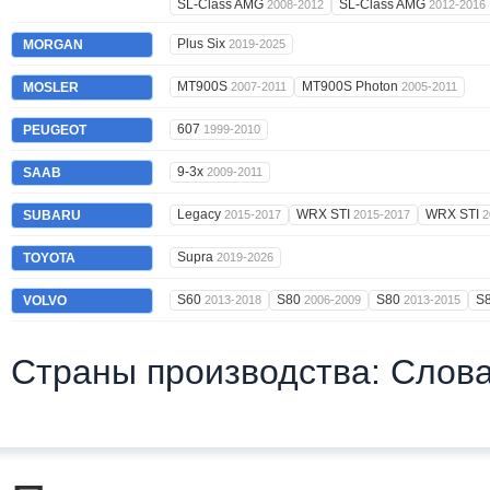
SL-Class AMG
SL-Class AMG
2008-2012
2012-2016
Plus Six
MORGAN
2019-2025
MT900S
MT900S Photon
MOSLER
2007-2011
2005-2011
607
PEUGEOT
1999-2010
9-3x
SAAB
2009-2011
Legacy
WRX STI
WRX STI
SUBARU
2015-2017
2015-2017
2
Supra
TOYOTA
2019-2026
S60
S80
S80
S
VOLVO
2013-2018
2006-2009
2013-2015
Страны производства: Слова