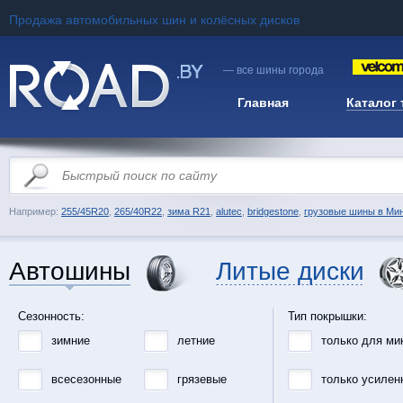
Продажа автомобильных шин и колёсных дисков
— все шины города
Главная
Каталог
Например:
255/45R20
,
265/40R22
,
зима R21
,
alutec
,
bridgestone
,
грузовые шины в Ми
Автошины
Литые диски
Сезонность:
Тип покрышки:
зимние
летние
только для ми
всесезонные
грязевые
только усилен