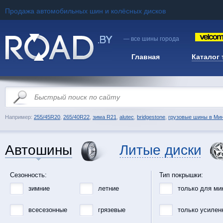
Продажа автомобильных шин и колёсных дисков
— все шины города
Главная
Каталог
Например:
255/45R20
,
265/40R22
,
зима R21
,
alutec
,
bridgestone
,
грузовые шины в Ми
Автошины
Литые диски
Сезонность:
Тип покрышки:
зимние
летние
только для ми
всесезонные
грязевые
только усилен