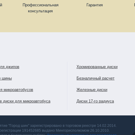
ей
Профессиональная
Гарантия
консультация
для джипов
Хромированные диски
е шины
Безналичный расчет
я микроавтобусов
Железные диски
е диски для микроавтобуса
Диски 17-го радиуса
тие "Город шин" зарегистрировано в торговом реестре 14.02.2014.
 регистрации 191452685 выдано Мингорисполкомом 26.10.2010.