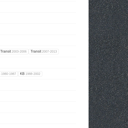
Transit
Transit
2003-2006
2007-2013
B
KB
1980-1987
1988-2002