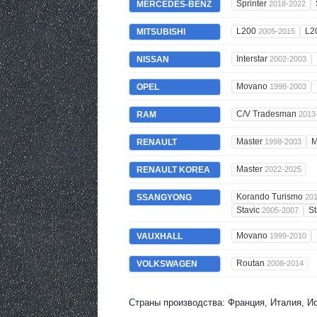
Sprinter
MERCEDES-BENZ
2018-2022
L200
L2
MITSUBISHI
2005-2015
Interstar
NISSAN
2002-2003
Movano
OPEL
1998-2003
C/V Tradesman
RAM
2013
Master
M
RENAULT
1998-2003
Master
RENAULT KOREA
2022-2025
Korando Turismo
SSANGYONG
20
Stavic
St
2005-2007
Movano
VAUXHALL
1999-2010
Routan
VOLKSWAGEN
2008-2014
Страны производства: Франция, Италия, И