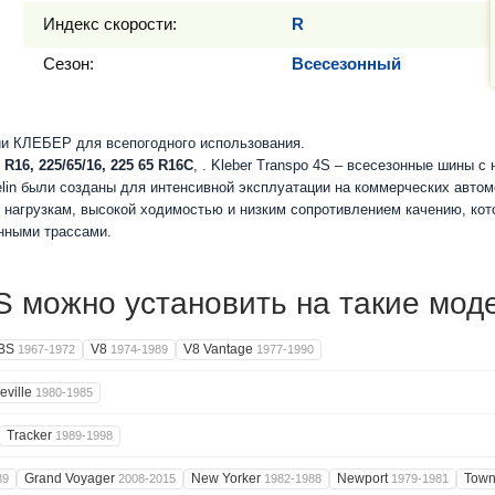
Индекс скорости:
R
Сезон:
Всесезонный
и КЛЕБЕР для всепогодного использования.
 R16, 225/65/16, 225 65 R16C
, . Kleber Transpo 4S – всесезонные шины 
lin были созданы для интенсивной эксплуатации на коммерческих автом
нагрузкам, высокой ходимостью и низким сопротивлением качению, кот
нными трассами.
можно установить на такие моде
BS
V8
V8 Vantage
1967-1972
1974-1989
1977-1990
eville
1980-1985
Tracker
1989-1998
Grand Voyager
New Yorker
Newport
Town
89
2008-2015
1982-1988
1979-1981