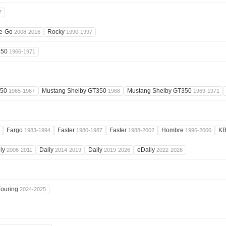
7
e-Go
Rocky
2008-2016
1990-1997
150
1966-1971
350
Mustang Shelby GT350
Mustang Shelby GT350
1965-1967
1968
1969-1971
Fargo
Faster
Faster
Hombre
K
1983-1994
1980-1987
1988-2002
1996-2000
ily
Daily
Daily
eDaily
2006-2011
2014-2019
2019-2026
2022-2026
Touring
2024-2025