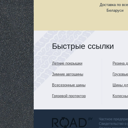
Доставка по вс
Беларуси
Быстрые ссылки
Летние покрышки
Резина 
Зимние автошины
Грузовы
Всесезонные шины
Шины дл
Грязевой протектор
Колесны
Частное предприя
Свидетельство о