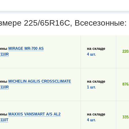
змере 225/65R16C, Всесезонные:
шины
MIRAGE MR-700 AS
на складе
220
/110R
4 шт.
шины
MICHELIN AGILIS CROSSCLIMATE
на складе
876
/110R
1 шт.
шины
MAXXIS VANSMART A/S AL2
на складе
335
/110T
4 шт.