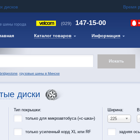
х дисков
Время 
147-15-00
(029)
е шины города
лавная
Каталог товаров
Информация
bridgestone
,
грузовые шины в Минске
тые диски
Тип покрышки:
Ширина:
В
только для микроавтобуса («с-шка»)
225
только усиленный корд XL или RF
задняя ос