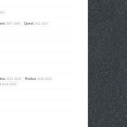
023
est
Quest
2007-2009
2011-2017
dius
Rodius
2013-2018
2018-2019
o
2018-2019