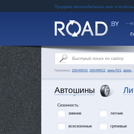
Продажа автомобильных шин и колёсны
— вс
Г
Например:
255/45R20
,
265/40R22
,
зима R21
,
alutec
,
Автошины
Ли
Сезонность:
зимние
летние
всесезонные
грязевые