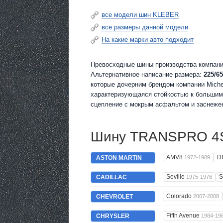
все модели шин KLEBER
все размеры данной модели
На какие марки авто подходит
Превосходные шины производства компани
Альтернативное написание размера:
225/65
которые дочерним брендом компании Miche
характеризующаяся стойкостью к большим 
сцепление с мокрым асфальтом и заснеже
Шину TRANSPRO 4S 
AMV8
D
ASTON MARTIN
1972-1989
Seville
S
CADILLAC
1975-1976
Colorado
CHEVROLET
2007-2008
Fifth Avenue
CHRYSLER
1984-19