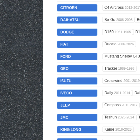
C4 Aircross
CITROËN
2012-201
Be-Go
B
DAIHATSU
2006-2008
D150
D
DODGE
1961-1965
Ducato
FIAT
2006-2026
Mustang Shelby GT
FORD
Tracker
GEO
1989-1998
Crosswind
ISUZU
2001-2019
Daily
Da
IVECO
2011-2014
Compass
JEEP
2011-2017
Teshun
JMC
2023-2024
Kaige
KING LONG
2018-2025