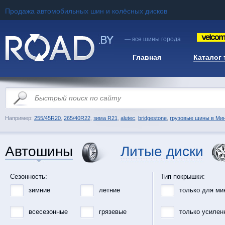
Продажа автомобильных шин и колёсных дисков
— все шины города
Главная
Каталог
Например:
255/45R20
,
265/40R22
,
зима R21
,
alutec
,
bridgestone
,
грузовые шины в Ми
Автошины
Литые диски
Сезонность:
Тип покрышки:
зимние
летние
только для ми
всесезонные
грязевые
только усилен