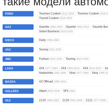
такие модели автом
Tourneo Custom
Tourneo Custom
FORD
2012-2018
2018-
Transit Custom
2018-2023
Gazelle
Gazelle
Gazelle Bu
GAZ
1994-2003
2003-2010
Sobol Business
2010-2026
Daily
IVECO
1999-2006
Sunray
JAC
2011-2025
Fushun
Touring
JMC
2022-2025
2024-2025
4X4
4X4
4X4
4x
LADA
1977-1994
1994-2014
2014-2021
Nadezhda
Niva
Niva
2002-2006
1977-1994
1995-2
AZ Offroad
MAZDA
1998-2014
Atlant
SF4
SOLLERS
2023-2026
2026
2120
2120
2121
VAZ
1998-2002
2002-2006
1977-2009