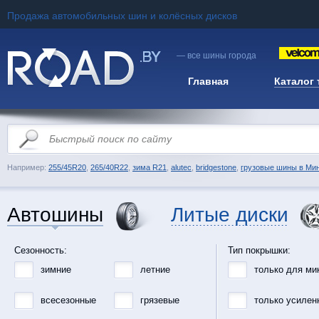
Продажа автомобильных шин и колёсных дисков
— все шины города
Главная
Каталог
Например:
255/45R20
,
265/40R22
,
зима R21
,
alutec
,
bridgestone
,
грузовые шины в Ми
Автошины
Литые диски
Сезонность:
Тип покрышки:
зимние
летние
только для ми
всесезонные
грязевые
только усилен