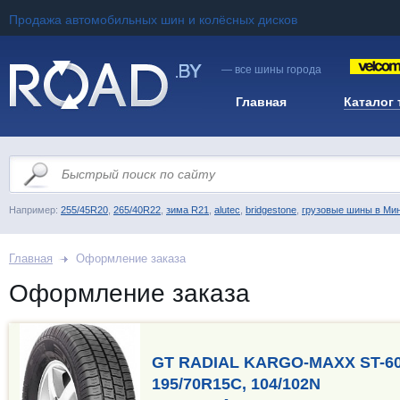
Продажа автомобильных шин и колёсных дисков
— все шины города
Главная
Каталог
Например:
255/45R20
,
265/40R22
,
зима R21
,
alutec
,
bridgestone
,
грузовые шины в Ми
Главная
Оформление заказа
Оформление заказа
GT RADIAL KARGO-MAXX ST-6
195/70R15C, 104/102N