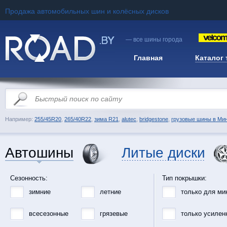
Продажа автомобильных шин и колёсных дисков
— все шины города
Главная
Каталог
Например:
255/45R20
,
265/40R22
,
зима R21
,
alutec
,
bridgestone
,
грузовые шины в Ми
Автошины
Литые диски
Сезонность:
Тип покрышки:
зимние
летние
только для ми
всесезонные
грязевые
только усилен