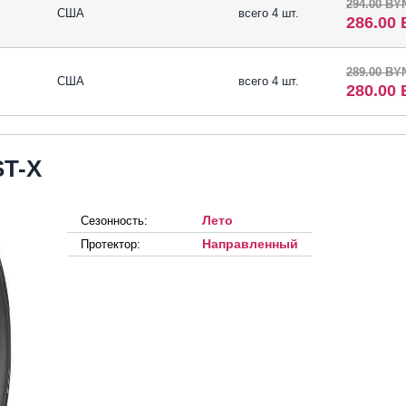
294.00 BY
США
всего 4 шт.
286.00
289.00 BY
США
всего 4 шт.
280.00
T-X
Лето
Сезонность:
Направленный
Протектор: