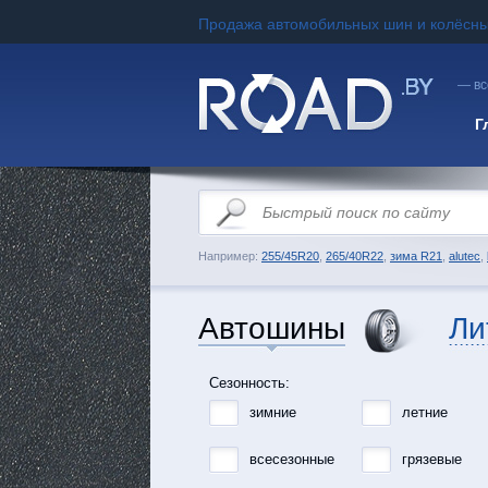
Продажа автомобильных шин и колёсны
— вс
Г
Например:
255/45R20
,
265/40R22
,
зима R21
,
alutec
,
Автошины
Ли
Сезонность:
зимние
летние
всесезонные
грязевые