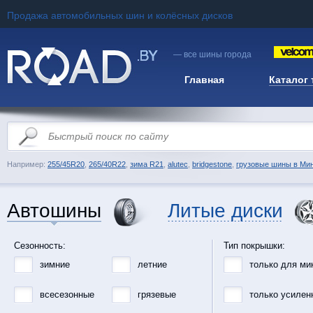
Продажа автомобильных шин и колёсных дисков
— все шины города
Главная
Каталог
Например:
255/45R20
,
265/40R22
,
зима R21
,
alutec
,
bridgestone
,
грузовые шины в Ми
Автошины
Литые диски
Сезонность:
Тип покрышки:
зимние
летние
только для ми
всесезонные
грязевые
только усилен