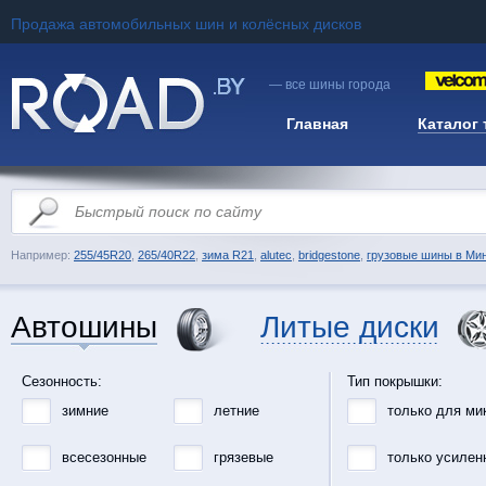
Продажа автомобильных шин и колёсных дисков
— все шины города
Главная
Каталог
Например:
255/45R20
,
265/40R22
,
зима R21
,
alutec
,
bridgestone
,
грузовые шины в Ми
Автошины
Литые диски
Сезонность:
Тип покрышки:
зимние
летние
только для ми
всесезонные
грязевые
только усилен