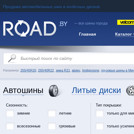
Продажа автомобильных шин и колёсных дисков
— все шины города
Главная
Каталог
Например:
255/45R20
,
265/40R22
,
зима R21
,
alutec
,
bridgestone
,
грузовые шины в Ми
Автошины
Литые диски
Сезонность:
Тип покрышки:
зимние
летние
только для ми
всесезонные
грязевые
только усилен