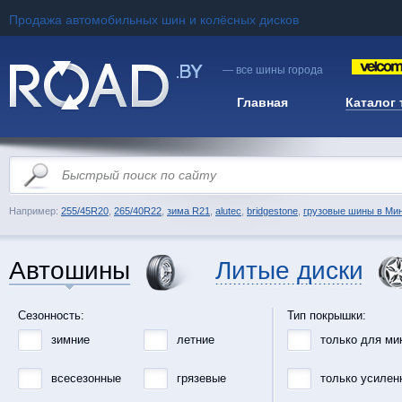
Продажа автомобильных шин и колёсных дисков
— все шины города
Главная
Каталог
Например:
255/45R20
,
265/40R22
,
зима R21
,
alutec
,
bridgestone
,
грузовые шины в Ми
Автошины
Литые диски
Сезонность:
Тип покрышки:
зимние
летние
только для ми
всесезонные
грязевые
только усилен