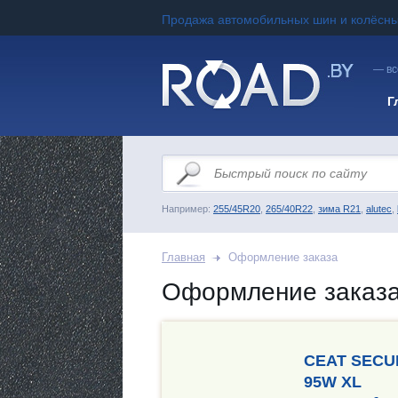
Продажа автомобильных шин и колёсны
— вс
Г
Например:
255/45R20
,
265/40R22
,
зима R21
,
alutec
,
Главная
Оформление заказа
Оформление заказ
CEAT SECUR
95W XL