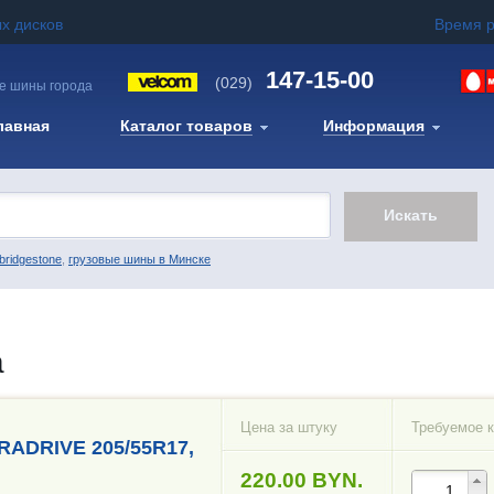
х дисков
Время 
147-15-00
(029)
е шины города
лавная
Каталог товаров
Информация
bridgestone
,
грузовые шины в Минске
а
Цена за штуку
Требуемое к
ADRIVE 205/55R17,
220.00 BYN.