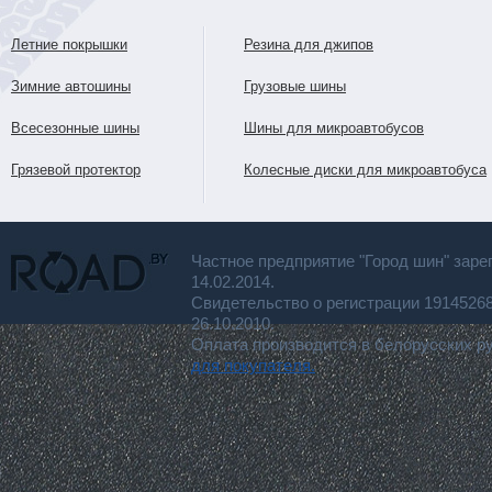
Летние покрышки
Резина для джипов
Зимние автошины
Грузовые шины
Всесезонные шины
Шины для микроавтобусов
Грязевой протектор
Колесные диски для микроавтобуса
Частное предприятие "Город шин" заре
14.02.2014.
Свидетельство о регистрации 191452
26.10.2010.
Оплата производится в белорусских р
для покупателя.