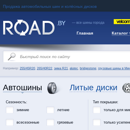
Продажа автомобильных шин и колёсных дисков
— все шины города
Главная
Каталог
Например:
255/45R20
,
265/40R22
,
зима R21
,
alutec
,
bridgestone
,
грузовые шины в Ми
Автошины
Литые диски
Сезонность:
Тип покрышки:
зимние
летние
только для ми
всесезонные
грязевые
только усилен