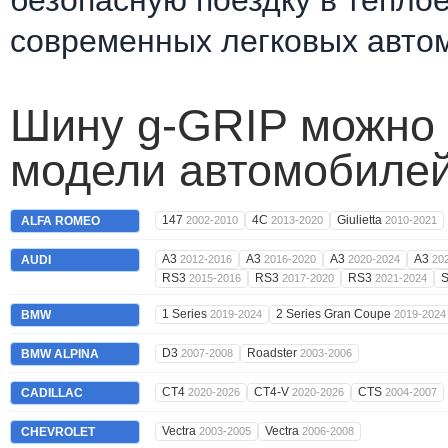
безопасную поездку в тёпло
современных легковых авто
Шину g-GRIP можно 
модели автомобилей
147
4C
Giulietta
ALFA ROMEO
2002-2010
2013-2020
2010-2021
A3
A3
A3
A3
AUDI
2012-2016
2016-2020
2020-2024
20
RS3
RS3
RS3
2015-2016
2017-2020
2021-2024
1 Series
2 Series Gran Coupe
BMW
2019-2024
2019-2024
D3
Roadster
BMW ALPINA
2007-2008
2003-2006
CT4
CT4-V
CTS
CADILLAC
2020-2026
2020-2026
2004-2007
Vectra
Vectra
CHEVROLET
2003-2005
2006-2008