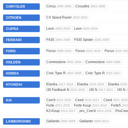
Cirrus
Crossfire
CHRYSLER
1995-2000
2003-2008
C4 SpaceTourer
CITROËN
2018-2019
Leon
Leon
CUPRA
2020-2024
2024-2026
F430
F430 Spider
FERRARI
2004-2009
2005-2009
Focus
Focus
Focus
FORD
2009-2010
2015-2018
2019-20
Commodore
Commodore
HOLDEN
2002-2004
2004-2006
Civic Type R
Civic Type R
HONDA
2007-2008
2015-2017
Elantra
Elantra
Elantra
HYUNDAI
2017-2018
2019-2020
2020
i30 Fastback N
i30 N
i30 N
2021-2025
2017-2021
2
Cee'd
Ceed
Ceed
KIA
2013-2018
2019-2021
2021-2025
Forte
Forte Koup
Forte5
2021-2025
2014-2016
201
K3 Koup
pro_Cee'd
ProCe
2013-2017
2013-2018
Gallardo
Gallardo
LAMBORGHINI
2003-2008
2008-2014