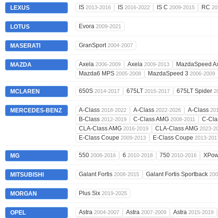
IS
IS
IS C
RC
LEXUS
2013-2016
2016-2022
2009-2015
20
Evora
LOTUS
2009-2021
GranSport
MASERATI
2004-2007
Axela
Axela
MazdaSpeed A
MAZDA
2006-2009
2009-2013
Mazda6 MPS
MazdaSpeed 3
2005-2008
2006-2009
650S
675LT
675LT Spider
MCLAREN
2014-2017
2015-2017
2
A-Class
A-Class
A-Class
MERCEDES-BENZ
2018-2022
2022-2026
20
B-Class
C-Class AMG
C-Cl
2012-2019
2008-2011
CLA-Class AMG
CLA-Class AMG
2016-2019
2023-2
E-Class Coupe
E-Class Coupe
2009-2013
2013-201
550
6
750
XPow
MG
2008-2016
2010-2018
2010-2016
Galant Fortis
Galant Fortis Sportback
MITSUBISHI
2008-2015
200
Plus Six
MORGAN
2019-2025
Astra
Astra
Astra
OPEL
2004-2007
2007-2009
2015-2019