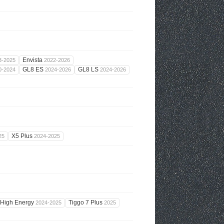
Envista
3-2025
2022-2026
GL8 ES
GL8 LS
0-2024
2024-2026
2024-2026
X5 Plus
25
2024-2025
 High Energy
Tiggo 7 Plus
2024-2025
2025