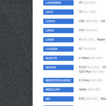
X5
LANDWIND
2016-2020
TX
LEVC
2017-2026
LBX
LM
LEXUS
2023-2026
X70
LIFAN
2018-2023
9
Maple
LIVAN
2023-2025
N7
LUXGEN
2023-2025
e Vitara
MARUTI
2025-2026
EG10
G
MAXUS
2016-2022
G20 Plus
2022-2025
E-Class
MERCEDES-BENZ
2023-2026
Sable
MERCURY
2008-2009
ES5
Max
MG
2024-2026