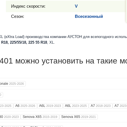
Индекс скорости:
V
Сезон:
Всесезонный
 (eXtra Load) производства компании АУСТОН для всепогодного исполь
 R18, 225/55/18, 225 55 R18
, XL.
01 можно установить на такие м
onale
2025-2026
0
A6
A6L
A6L
A7
A7
23-2025
2025-2026
2019-2023
2023-2025
2018-2023
2023
30
Senova X65
Senova X65
2020-2023
2015-2019
2019-2021