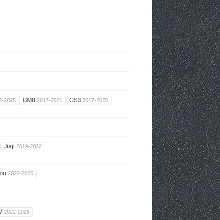
GM8
GS3
2-2025
2017-2021
2017-2025
Jiaji
2019-2022
gou
2022-2025
-V
2022-2026