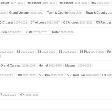
Seeker
TrailBlazer
TrailBlazer
Trax
2022-2025
2019-2024
2023-2026
2023-2026
Grand Voyager
Town & Country
Town & Country
2000
2000-2007
2001-2004
20
C-Crosser
C4 Aircross
C5 Aircross
C5 Aircros
2007-2012
2012-2017
2017-2022
uster
Duster
Duster
2019-2022
2022-2025
2025-2026
E3
E3
E5
E5 Plus
Fe
2022-2026
2019-2025
2024-2026
2023-2026
2024-2026
6
Grand Caravan
Hornet
Magnum
2001-2007
2022-2025
2004-2009
580
580 Pro
580 Red Star
E3
2018-2025
2021-2025
2020-2022
2020-2025
201
 7
N°4
2023-2026
2025-2026