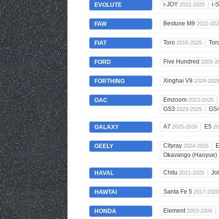
i-JOY
i-
EVOLUTE
2022-2025
Bestune M9
FAW
2022-20
Toro
Tor
FIAT
2016-2025
Five Hundred
FORD
2005-2
Xinghai V9
FORTHING
2024-202
Emzoom
GAC
2023-2025
GS3
GS
2023-2025
A7
E5
GALAXY
2025-2026
20
Cityray
E
GEELY
2024-2025
Okavango (Haoyue)
Chitu
Jo
HAVAL
2021-2025
Santa Fe 5
HAWTAI
2017-2020
Element
HONDA
2003-2006