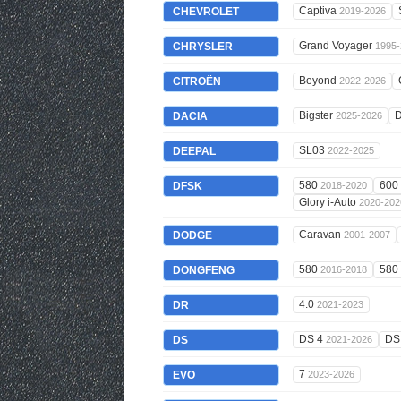
Captiva
CHEVROLET
2019-2026
Grand Voyager
CHRYSLER
1995-
Beyond
CITROËN
2022-2026
Bigster
D
DACIA
2025-2026
SL03
DEEPAL
2022-2025
580
600
DFSK
2018-2020
Glory i-Auto
2020-202
Caravan
DODGE
2001-2007
580
580
DONGFENG
2016-2018
4.0
DR
2021-2023
DS 4
DS
DS
2021-2026
7
EVO
2023-2026