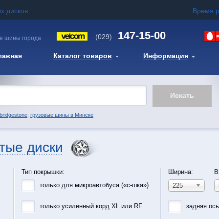
х дисков
Время 
147-15-00
(029)
е шины города
лавная
Каталог товаров
Информация
bridgestone
,
грузовые шины в Минске
тые диски
Тип покрышки:
Ширина:
В
только для микроавтобуса («с-шка»)
225
только усиленный корд XL или RF
задняя ос