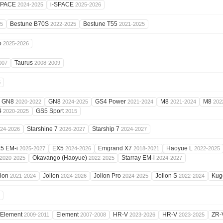
SPACE
i-SPACE
2024-2025
2025-2026
Bestune B70S
Bestune T55
25
2022-2025
2021-2025
o
2025-2026
Taurus
007
2008-2009
5
GN8
GN8
GS4 Power
M8
M8
2020-2022
2024-2025
2021-2024
2021-2024
202
4
GS5 Sport
2020-2025
2015
Starshine 7
Starship 7
24-2026
2026-2027
2024-2027
5 EM-i
EX5
Emgrand X7
Haoyue L
2025-2027
2024-2026
2018-2021
2022-2025
Okavango (Haoyue)
Starray EM-i
2020-2025
2022-2025
2024-2027
lion
Jolion
Jolion Pro
Jolion S
Ku
2021-2024
2024-2026
2024-2025
2022-2024
Element
Element
HR-V
HR-V
ZR
2009-2011
2007-2008
2023-2026
2023-2025