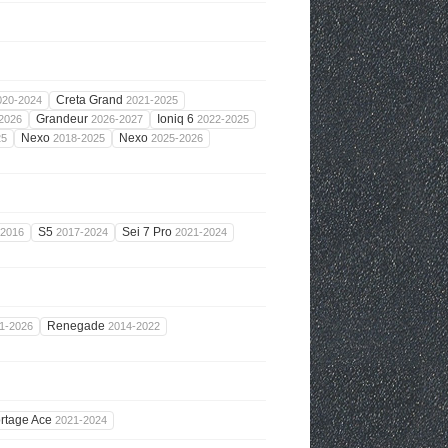
Creta Grand
020-2024
2021-2025
Grandeur
Ioniq 6
2026
2026-2027
2022-2025
Nexo
Nexo
25
2018-2025
2025-2026
S5
Sei 7 Pro
-2016
2017-2024
2021-2024
Renegade
1-2026
2014-2022
rtage Ace
2021-2024