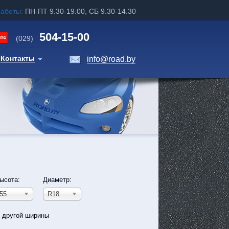
работы:
ПН-ПТ 9.30-19.00, СБ 9.30-14.30
504-15-00
(029)
Контакты
info@road.by
ысота:
Диаметр:
55
R18
ь другой ширины