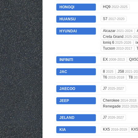
HQ9
HONGQI
2022-2025
S7
HUANSU
2017-2020
Alcazar
HYUNDAI
2021-2024
Creta Grand
2025-20
Ioniq 6
i
2025-2026
Tucson
2010-2017
EX
QX5
INFINITI
2008-2013
8
JS8
JAC
2025
2021-20
T6
T8
2015-2018
20
J7
JAECOO
2025-2027
Cherokee
JEEP
2014-2018
Renegade
2022-2026
J7
JELAND
2026-2027
KX5
KX
KIA
2016-2019