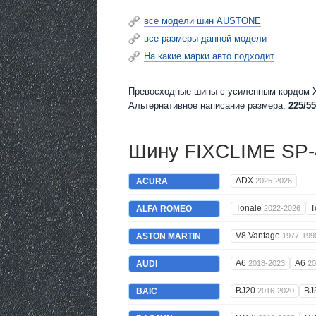
все модели шин AUSTONE
все размеры данной модели
На какие марки авто подходит
Превосходные шины c усиленным кордом XL
Альтернативное написание размера:
225/55
Шину FIXCLIME SP-4
ADX
ACURA
2025-2026
Tonale
T
ALFA ROMEO
2022-2026
V8 Vantage
ASTON MARTIN
1977-199
A6
A6
AUDI
2018-2023
20
BJ20
BJ
BAIC
2016-2020