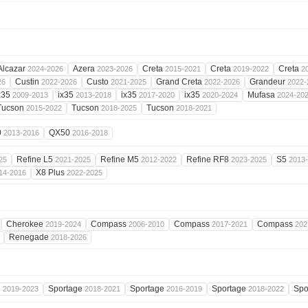
Alcazar
Azera
Creta
Creta
Creta
2024-2026
2023-2026
2015-2021
2019-2022
2
Custin
Custo
Grand Creta
Grandeur
26
2022-2026
2021-2025
2022-2026
2022-
x35
ix35
ix35
ix35
Mufasa
2009-2013
2013-2018
2017-2020
2020-2024
2024-20
Tucson
Tucson
Tucson
2015-2022
2018-2025
2018-2021
0
QX50
2013-2016
2016-2018
Refine L5
Refine M5
Refine RF8
S5
25
2021-2025
2012-2022
2023-2025
2013
X8 Plus
14-2016
2022-2025
Cherokee
Compass
Compass
Compass
2019-2024
2006-2010
2017-2021
202
Renegade
2018-2026
5
Sportage
Sportage
Sportage
Spo
2019-2023
2018-2021
2016-2019
2018-2022