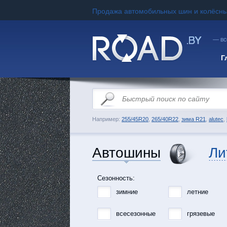
Продажа автомобильных шин и колёсны
— вс
Г
Например:
255/45R20
,
265/40R22
,
зима R21
,
alutec
,
Автошины
Ли
Сезонность:
зимние
летние
всесезонные
грязевые