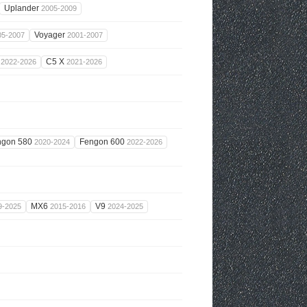
Uplander
2005-2009
Voyager
05-2007
2001-2007
s
C5 X
2022-2026
2021-2026
ngon 580
Fengon 600
2020-2024
2022-2026
MX6
V9
9-2025
2015-2016
2024-2025