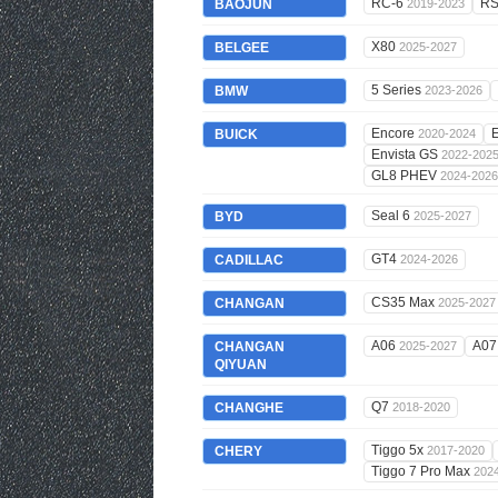
RC-6
RS
BAOJUN
2019-2023
X80
BELGEE
2025-2027
5 Series
BMW
2023-2026
Encore
BUICK
2020-2024
Envista GS
2022-202
GL8 PHEV
2024-2026
Seal 6
BYD
2025-2027
GT4
CADILLAC
2024-2026
CS35 Max
CHANGAN
2025-2027
A06
A0
CHANGAN
2025-2027
QIYUAN
Q7
CHANGHE
2018-2020
Tiggo 5x
CHERY
2017-2020
Tiggo 7 Pro Max
202