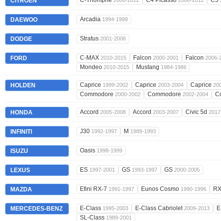
C-Triomphe
C4 Picasso
C5
CITROËN
2006-2012
2006-2012
Arcadia
DAEWOO
1994-1999
Stratus
DODGE
2001-2006
C-MAX
Falcon
Falcon
FORD
2010-2015
2000-2001
2006-
Mondeo
Mustang
2010-2015
1984-1986
Caprice
Caprice
Caprice
HOLDEN
1999-2002
2003-2004
20
Commodore
Commodore
C
2000-2002
2002-2004
Accord
Accord
Civic 5d
HONDA
2005-2008
2003-2007
2017
J30
M
INFINITI
1992-1997
1989-1993
Oasis
ISUZU
1998-1999
ES
GS
GS
LEXUS
1997-2001
1993-1997
2000-2005
Efini RX-7
Eunos Cosmo
RX
MAZDA
1991-1997
1990-1996
E-Class
E-Class Cabriolet
E
MERCEDES-BENZ
1995-2003
2009-2013
SL-Class
1989-2001