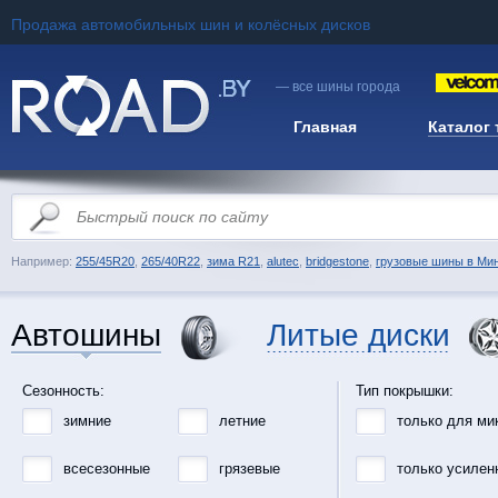
Продажа автомобильных шин и колёсных дисков
— все шины города
Главная
Каталог
Например:
255/45R20
,
265/40R22
,
зима R21
,
alutec
,
bridgestone
,
грузовые шины в Ми
Автошины
Литые диски
Сезонность:
Тип покрышки:
зимние
летние
только для ми
всесезонные
грязевые
только усилен