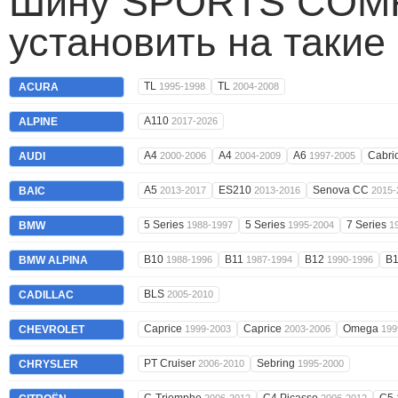
Шину SPORTS COM
установить на такие
TL
TL
ACURA
1995-1998
2004-2008
A110
ALPINE
2017-2026
A4
A4
A6
Cabri
AUDI
2000-2006
2004-2009
1997-2005
A5
ES210
Senova CC
BAIC
2013-2017
2013-2016
2015-
5 Series
5 Series
7 Series
BMW
1988-1997
1995-2004
1
B10
B11
B12
B
BMW ALPINA
1988-1996
1987-1994
1990-1996
BLS
CADILLAC
2005-2010
Caprice
Caprice
Omega
CHEVROLET
1999-2003
2003-2006
199
PT Cruiser
Sebring
CHRYSLER
2006-2010
1995-2000