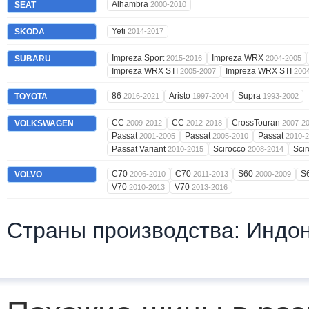
Alhambra
SEAT
2000-2010
Yeti
SKODA
2014-2017
Impreza Sport
Impreza WRX
SUBARU
2015-2016
2004-2005
Impreza WRX STI
Impreza WRX STI
2005-2007
200
86
Aristo
Supra
TOYOTA
2016-2021
1997-2004
1993-2002
CC
CC
CrossTouran
VOLKSWAGEN
2009-2012
2012-2018
2007-2
Passat
Passat
Passat
2001-2005
2005-2010
2010-
Passat Variant
Scirocco
Sci
2010-2015
2008-2014
C70
C70
S60
S
VOLVO
2006-2010
2011-2013
2000-2009
V70
V70
2010-2013
2013-2016
Страны производства: Индон